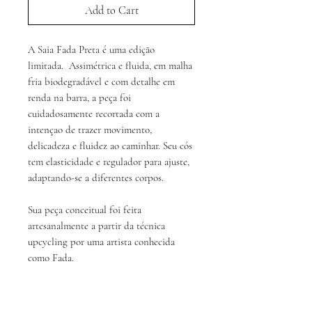
Add to Cart
A Saia Fada Preta é uma edição
limitada. Assimétrica e fluida, em malha
fria biodegradável e com detalhe em
renda na barra, a peça foi
cuidadosamente recortada com a
intençao de trazer movimento,
delicadeza e fluidez ao caminhar. Seu cós
tem elasticidade e regulador para ajuste,
adaptando-se a diferentes corpos.
Sua peça conceitual foi feita
artesanalmente a partir da técnica
upcycling por uma artista conhecida
como Fada.