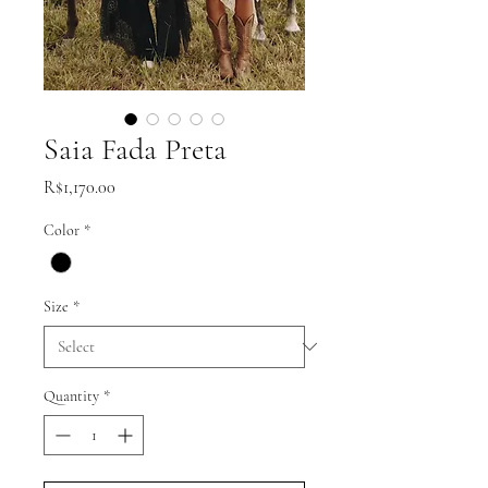
Saia Fada Preta
Price
R$1,170.00
Color
*
Size
*
Quantity
*