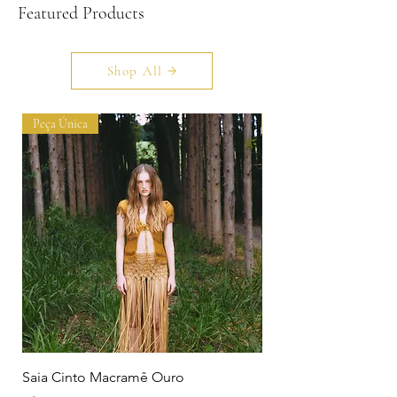
Featured Products
Shop All
Peça Única
Peça Única
Saia Cinto Macramê Ouro
Handmade Gold Fair