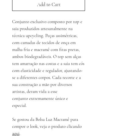
Add to Cart
Conjunto exclusivo composto por top e
saia produzidos artesanalmente na
técnica upcycling. Peças assimétricas,
com camadas de tecidos de onça em
malha fria e macramê com fitas pretas,
ambos biodegradáveis. O top sem alças
tem amarração nas costas e a saia tem cós
com elasticidade e regulador, ajustando-
se a diferentes corpos. Cada recorte e a
sua construção a mão por diversos
artistas, deram vida a esse
conjunto extremamente único e
especial.
Se gostou da Bolsa Luz Macramê para
compor o look, veja o produto clicando
aqui
.