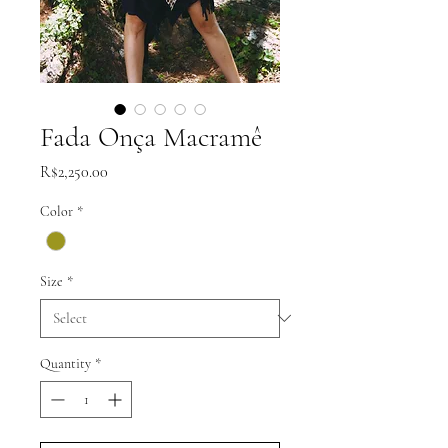
Fada Onça Macramê
Price
R$2,250.00
Color
*
Size
*
Quantity
*