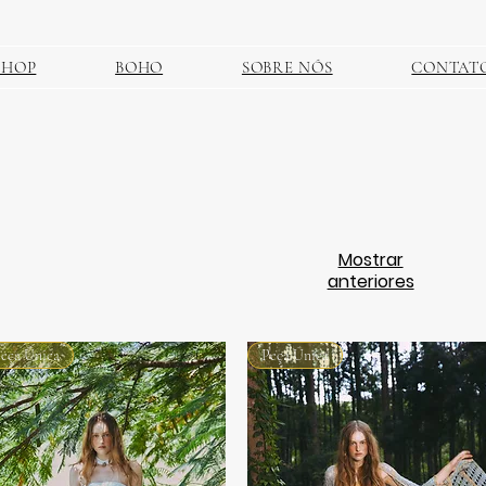
SHOP
BOHO
SOBRE NÓS
CONTAT
Mostrar
anteriores
eça Única
Peça Única