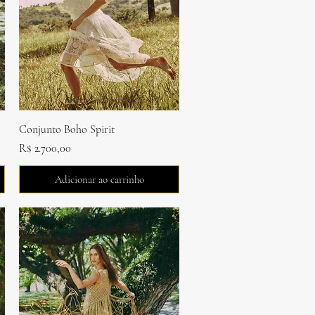
Visualização rápida
Conjunto Boho Spirit
Preço
R$ 2.700,00
Adicionar ao carrinho