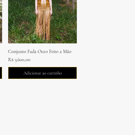
Visualização rápida
Conjunto Fada Ouro Feito a Mão
Preço
R$ 3.600,00
Adicionar ao carrinho