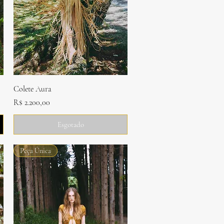
Visualização rápida
Colete Aura
Preço
R$ 2.200,00
Esgotado
Peça Única