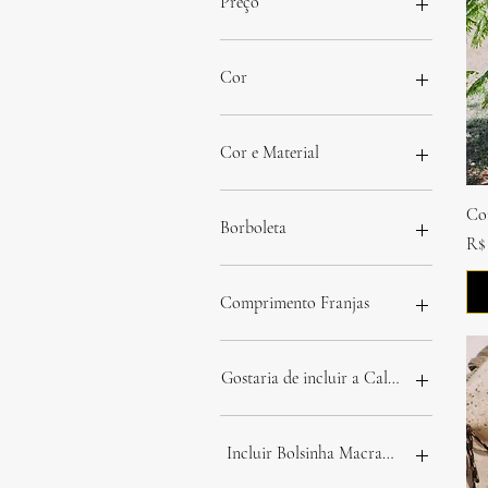
Preço
R$ 0
R$ 7.200
Cor
Cor e Material
Co
Borboleta
Pr
R$ 
Dourada
Prata
Comprimento Franjas
Igual foto
Mais curta - personalizada
Gostaria de incluir a Calça Flow?
Não
Sim (+ R$ 280)
Incluir Bolsinha Macramê?