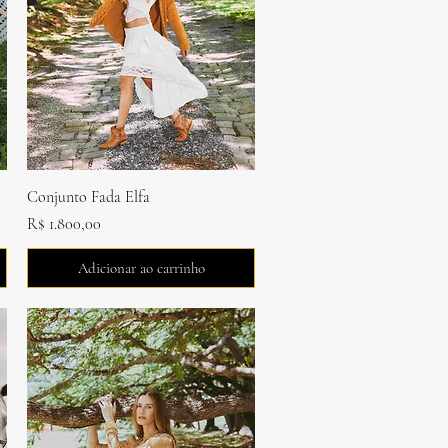
Visualização rápida
Conjunto Fada Elfa
Preço
R$ 1.800,00
Adicionar ao carrinho