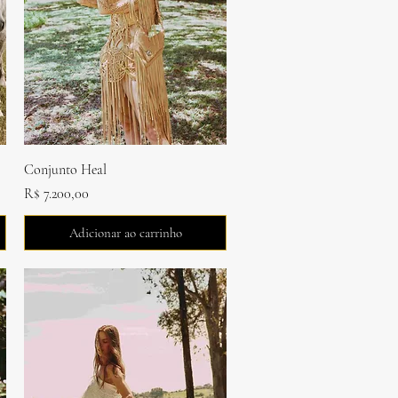
Visualização rápida
Conjunto Heal
Preço
R$ 7.200,00
Adicionar ao carrinho