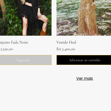
Visualização rápida
Visualização rápida
njunto Fada Noite
Vestido Heal
eço
Preço
2.520,00
R$ 5.400,00
Esgotado
Adicionar ao carrinho
Ver mais