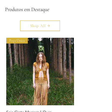
Produtos em Destaque
Shop All
Peça Única
Peça Única