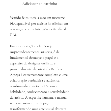
Adicionar ao carrinho
Vestido feito 100% a mão em macramê
biodegradável por artistas brasileiras em
co-criaçao com a Inteligência Artificial
(IA).
Embora a criação pela IA seja
surpreendentemente artística, é de
fundamental destaque o papel e a
expertise da designer estilista, e
principalmente da artesã da Be Flow.
A peça é extremamente complexa e uma
colaboração verdadeira e autêntica,
combinando a visão da IA com a
habilidade, conhecimento e sensibilidade
da artista. A expertise humana e manual
se torna assim alma da peça,
transformando uma arte visual abstrata