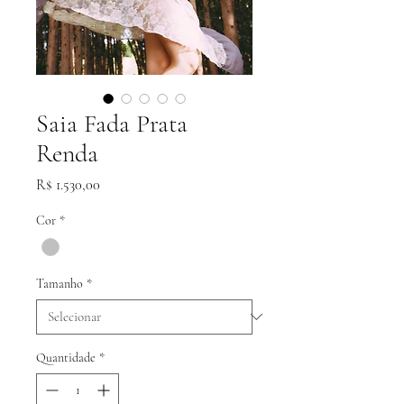
Saia Fada Prata
Renda
Preço
R$ 1.530,00
Cor
*
Tamanho
*
Quantidade
*