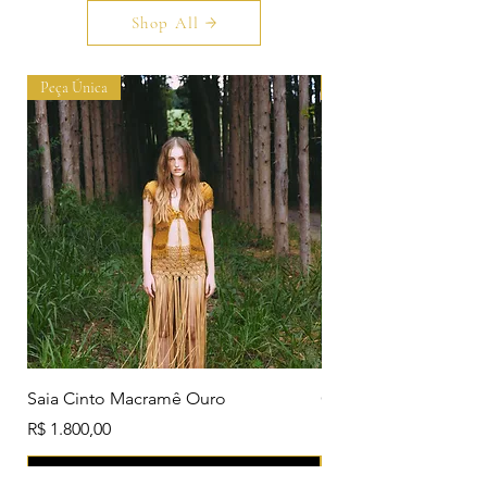
Shop All
Peça Única
Peça Única
Saia Cinto Macramê Ouro
Conjunto Fada Ouro 
Preço
Preço
R$ 1.800,00
R$ 3.600,00
Adicionar ao carrinho