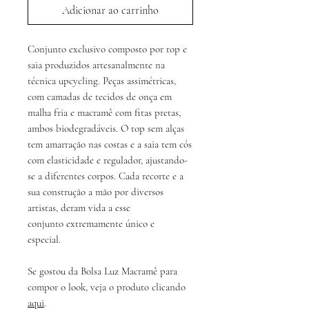
Adicionar ao carrinho
Conjunto exclusivo composto por top e
saia produzidos artesanalmente na
técnica upcycling. Peças assimétricas,
com camadas de tecidos de onça em
malha fria e macramê com fitas pretas,
ambos biodegradáveis. O top sem alças
tem amarração nas costas e a saia tem cós
com elasticidade e regulador, ajustando-
se a diferentes corpos. Cada recorte e a
sua construção a mão por diversos
artistas, deram vida a esse
conjunto extremamente único e
especial.
Se gostou da Bolsa Luz Macramê para
compor o look, veja o produto clicando
aqui
.