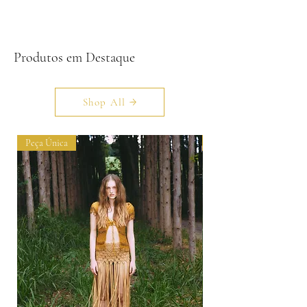
Produtos em Destaque
Shop All
Peça Única
Peça Única