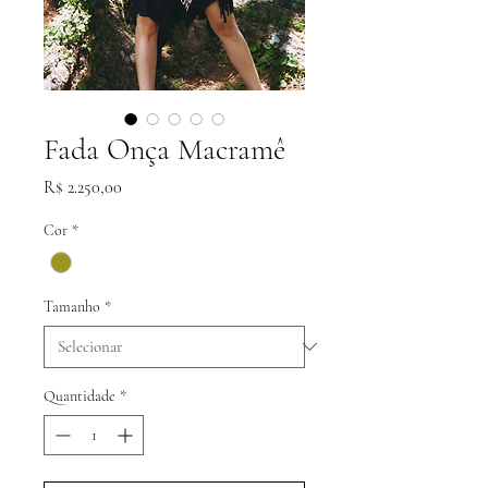
Fada Onça Macramê
Preço
R$ 2.250,00
Cor
*
Tamanho
*
Quantidade
*